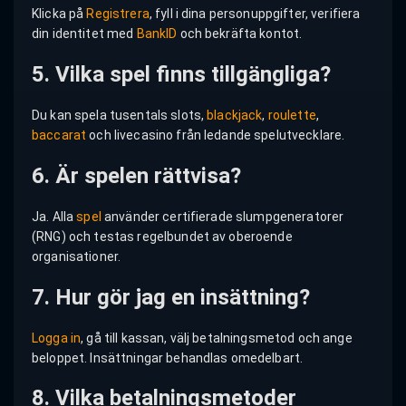
Klicka på
Registrera
, fyll i dina personuppgifter, verifiera
din identitet med
BankID
och bekräfta kontot.
5. Vilka spel finns tillgängliga?
Du kan spela tusentals slots,
blackjack
,
roulette
,
baccarat
och livecasino från ledande spelutvecklare.
6. Är spelen rättvisa?
Ja. Alla
spel
använder certifierade slumpgeneratorer
(RNG) och testas regelbundet av oberoende
organisationer.
7. Hur gör jag en insättning?
Logga in
, gå till kassan, välj betalningsmetod och ange
beloppet. Insättningar behandlas omedelbart.
8. Vilka betalningsmetoder