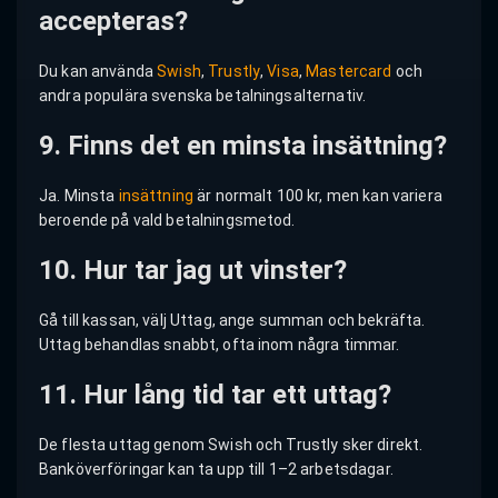
accepteras?
Du kan använda
Swish
,
Trustly
,
Visa
,
Mastercard
och
andra populära svenska betalningsalternativ.
9. Finns det en minsta insättning?
Ja. Minsta
insättning
är normalt 100 kr, men kan variera
beroende på vald betalningsmetod.
10. Hur tar jag ut vinster?
Gå till kassan, välj Uttag, ange summan och bekräfta.
Uttag behandlas snabbt, ofta inom några timmar.
11. Hur lång tid tar ett uttag?
De flesta uttag genom Swish och Trustly sker direkt.
Banköverföringar kan ta upp till 1–2 arbetsdagar.