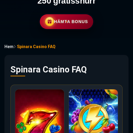
250 gratissnurr
HÄMTA BONUS
Hem
Spinara Casino FAQ
Spinara Casino FAQ