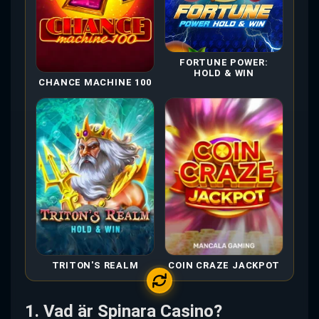
FORTUNE POWER:
HOLD & WIN
CHANCE MACHINE 100
TRITON'S REALM
COIN CRAZE JACKPOT
1. Vad är Spinara Casino?