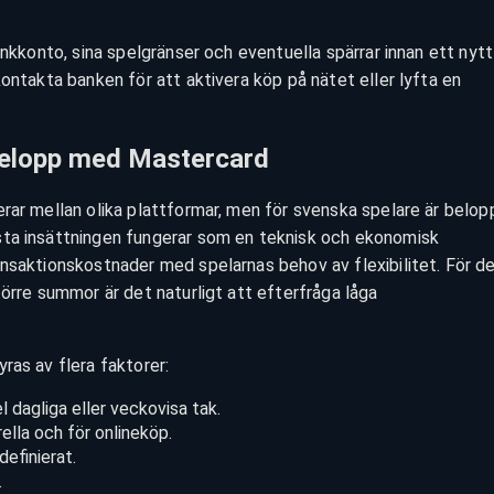
ankkonto, sina spelgränser och eventuella spärrar innan ett nytt
ontakta banken för att aktivera köp på nätet eller lyfta en
belopp med Mastercard
rar mellan olika plattformar, men för svenska spelare är belop
sta insättningen fungerar som en teknisk och ekonomisk
ansaktionskostnader med spelarnas behov av flexibilitet. För d
törre summor är det naturligt att efterfråga låga
ras av flera faktorer:
l dagliga eller veckovisa tak.
ella och för onlineköp.
definierat.
.