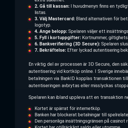
2. Gå till kassan:
I huvudmenyn finns en tydligt
listas.
3. Välj Mastercard:
Bland alternativen för bet
logotyp.
4. Ange belopp:
Spelaren väljer ett insättning
5. Fyll i kortuppgifter:
Kortnummer, giltighetst
6. Bankverifiering (3D Secure):
Spelaren sluss
7. Bekräftelse:
Efter lyckad autentisering bek
En viktig del av processen är 3D Secure, den sä
autentisering vid kortköp online. I Sverige inneb
betalningen via BankID kopplas transaktionen till 
autentiseringen avbrytas eller misslyckas stopp
Spelaren kan ibland uppleva att en transaktion ne
Kortet är spärrat för internetköp.
Banken har blockerat betalningar till spelrela
Den personliga insättningsgränsen på casinot r
Kortet har otillräckligt saldo eller utrymme.