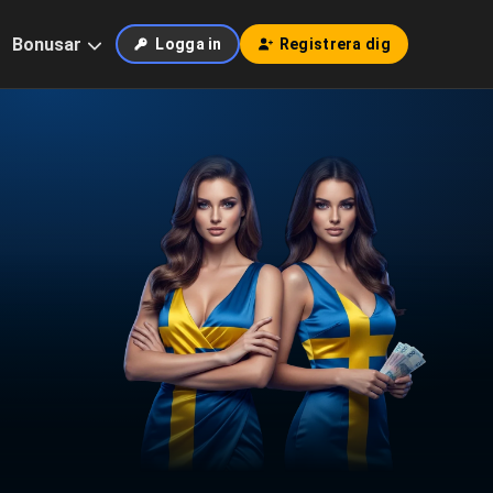
Bonusar
Logga in
Registrera dig