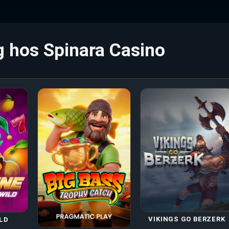
g hos Spinara Casino
VIKINGS GO BERZERK
LD