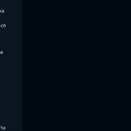
ka
och
na
fta