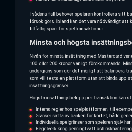
I sådana fall behöver spelaren kontrollera sitt b
försök görs. Ibland kan det vara nödvändigt att k
tillfällig spärr för speltransaktioner.
Minsta och högsta insättnings
Nivån för minsta insättning med Mastercard varie
100 eller 200 kronor vanligt förekommande. Min
undergräns som gör det möjligt att balansera tr
som vill testa en plattform utan att binda upp s
insättningsgränser.
Högsta insättningsbelopp per transaktion kan sty
Interna regler hos spelplattformen, till exempe
Gränser satta av banken för kortet, både gener
Individuella spelgränser som spelaren själv har 
Regelverk kring penningtvätt och riskhantering