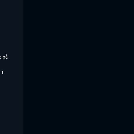
p på
en