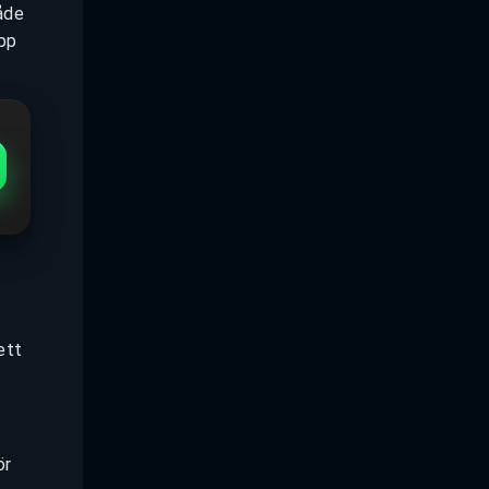
åde
opp
ett
ör