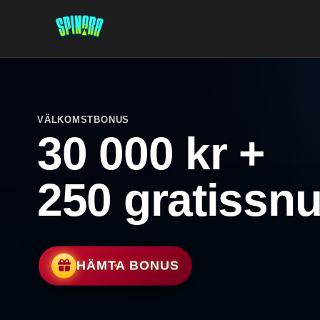
VÄLKOMSTBONUS
30 000 kr +
250 gratissnu
HÄMTA BONUS