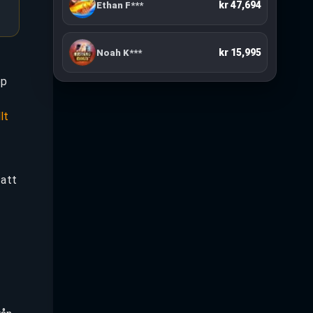
kr 28,242
Nina R***
kr 47,694
Ethan F***
öp
lt
 att