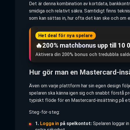
Det är denna kombination av kortdata, bankkontr
smidiga och relativt säkra. Samtidigt finns tekn
som kan sättas in, hur ofta det kan ske och om e
Het deal för nya spelare
🔥
200% matchbonus upp till 10 
Aktivera din 200% bonus och tredubbla saldo
Hur gör man en Mastercard-insä
Även om varje plattform har sin egen design följ
spelaren ska känna igen sig och snabbt förstå p
typiskt flöde för en Mastercard-insättning på et
Steg-för-steg:
1.
Logga in
på spelkontot:
Spelaren loggar in
extra säkerhet.