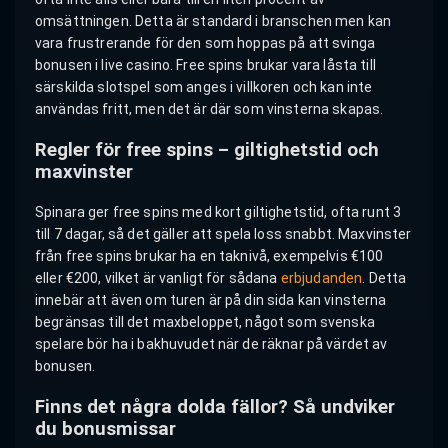
omsättningen. Detta är standard i branschen men kan
vara frustrerande för den som hoppas på att svinga
bonusen i live casino. Free spins brukar vara låsta till
särskilda slotspel som anges i villkoren och kan inte
användas fritt, men det är där som vinsterna skapas.
Regler för free spins – giltighetstid och
maxvinster
Spinara ger free spins med kort giltighetstid, ofta runt 3
till 7 dagar, så det gäller att spela loss snabbt. Maxvinster
från free spins brukar ha en taknivå, exempelvis €100
eller €200, vilket är vanligt för sådana
erbjudanden
. Detta
innebär att även om turen är på din sida kan vinsterna
begränsas till det maxbeloppet, något som svenska
spelare bör ha i bakhuvudet när de räknar på värdet av
bonusen.
Finns det några dolda fällor? Så undviker
du bonusmissar