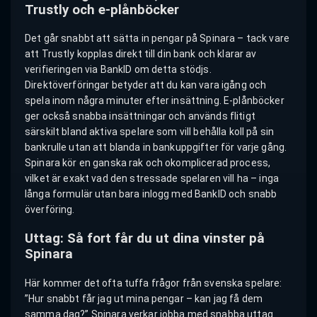
Trustly och e-plånböcker
Det går snabbt att sätta in pengar på Spinara – tack vare
att Trustly kopplas direkt till din bank och klarar av
verifieringen via BankID om detta stödjs.
Direktöverföringar betyder att du kan vara igång och
spela inom några minuter efter insättning. E-plånböcker
ger också snabba insättningar och används flitigt
särskilt bland aktiva spelare som vill behålla koll på sin
bankrulle utan att blanda in bankuppgifter för varje gång.
Spinara kör en ganska rak och okomplicerad process,
vilket är exakt vad den stressade spelaren vill ha – inga
långa formulär utan bara inlogg med BankID och snabb
överföring.
Uttag: Så fort får du ut dina vinster på
Spinara
Här kommer det ofta tuffa frågor från svenska spelare:
”Hur snabbt får jag ut mina pengar – kan jag få dem
samma dag?” Spinara verkar jobba med snabba uttag