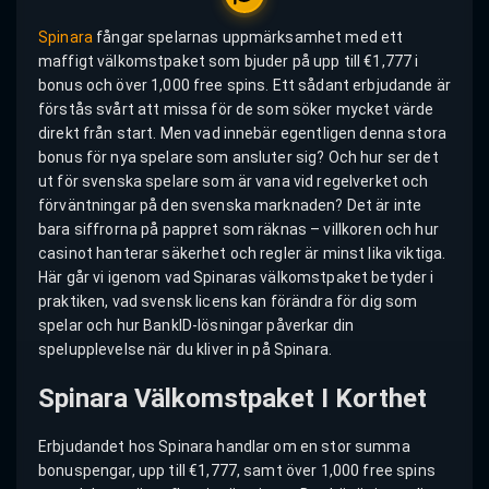
Spinara
fångar spelarnas uppmärksamhet med ett
maffigt välkomstpaket som bjuder på upp till €1,777 i
bonus och över 1,000 free spins. Ett sådant erbjudande är
förstås svårt att missa för de som söker mycket värde
direkt från start. Men vad innebär egentligen denna stora
bonus för nya spelare som ansluter sig? Och hur ser det
ut för svenska spelare som är vana vid regelverket och
förväntningar på den svenska marknaden? Det är inte
bara siffrorna på pappret som räknas – villkoren och hur
casinot hanterar säkerhet och regler är minst lika viktiga.
Här går vi igenom vad Spinaras välkomstpaket betyder i
praktiken, vad svensk licens kan förändra för dig som
spelar och hur BankID-lösningar påverkar din
spelupplevelse när du kliver in på Spinara.
Spinara Välkomstpaket I Korthet
Erbjudandet hos Spinara handlar om en stor summa
bonuspengar, upp till €1,777, samt över 1,000 free spins