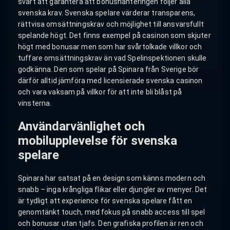
svårt att garantera att bonushanteringen följer alla
svenska krav. Svenska spelare värderar transparens,
rättvisa omsättningskrav och möjlighet till ansvarsfullt
spelande högt. Det finns exempel på casinon som skjuter
högt med bonusar men som har svårtolkade villkor och
tuffare omsättningskrav än vad Spelinspektionen skulle
godkänna. Den som spelar på Spinara från Sverige bör
därför alltid jämföra med licensierade svenska casinon
och vara vaksam på villkor för att inte bli blåst på
vinsterna.
Användarvänlighet och
mobilupplevelse för svenska
spelare
Spinara har satsat på en design som känns modern och
snabb – inga krångliga flikar eller djungler av menyer. Det
är tydligt att experience för svenska spelare fått en
genomtänkt touch, med fokus på snabb access till spel
och bonusar utan tjafs. Den grafiska profilen är ren och