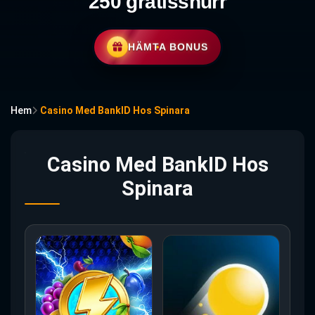
250 gratissnurr
HÄMTA BONUS
Hem
Casino Med BankID Hos Spinara
Casino Med BankID Hos
Spinara