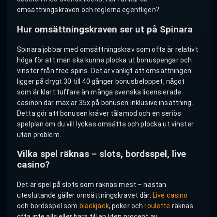
omsättningskraven och reglerna egentligen?
Hur omsättningskraven ser ut på Spinara
Spinara jobbar med omsättningskrav som ofta är relativt
höga för att man ska kunna plocka ut bonuspengar och
vinster från free spins. Det är vanligt att omsättningen
ligger på drygt 30 till 40 gånger bonusbeloppet, något
som är klart tuffare än många svenska licensierade
casinon där max är 35x på bonusen inklusive insättning.
Detta gör att bonusen kräver tålamod och en seriös
spelplan om du vill lyckas omsätta och plocka ut vinster
utan problem.
Vilka spel räknas – slots, bordsspel, live
casino?
Det är spel på slots som räknas mest – nästan
uteslutande gäller omsättningskravet där.
Live casino
och bordsspel som
blackjack
, poker och
roulette
räknas
ofta inte alls eller bara till en liten procent av