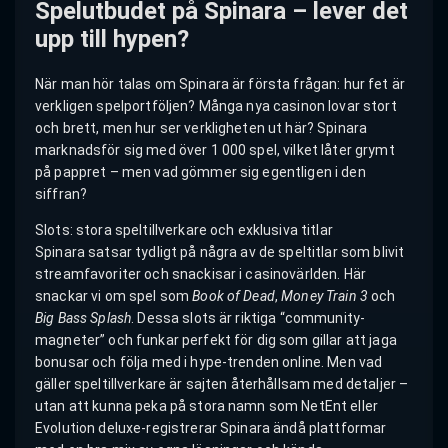
Spelutbudet på Spinara – lever det
upp till hypen?
När man hör talas om Spinara är första frågan: hur fet är
verkligen spelportföljen? Många nya casinon lovar stort
och brett, men hur ser verkligheten ut här? Spinara
marknadsför sig med över 1 000 spel, vilket låter grymt
på pappret – men vad gömmer sig egentligen i den
siffran?
Slots: stora speltillverkare och exklusiva titlar
Spinara satsar tydligt på några av de speltitlar som blivit
streamfavoriter och snackisar i casinovärlden. Här
snackar vi om spel som
Book of Dead
,
Money Train 3
och
Big Bass Splash
. Dessa slots är riktiga “community-
magneter” och funkar perfekt för dig som gillar att jaga
bonusar och följa med i hype-trenden online. Men vad
gäller speltillverkare är sajten återhållsam med detaljer –
utan att kunna peka på stora namn som NetEnt eller
Evolution deluxe-registrerar Spinara ändå plattformar