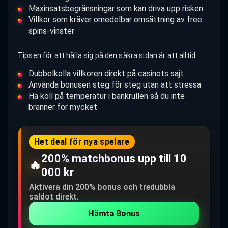
Maxinsatsbegränsningar som kan driva upp risken
Villkor som kräver omedelbar omsättning av free
spins-vinster
Tipsen för att hålla sig på den säkra sidan är att alltid:
Dubbelkolla villkoren direkt på casinots sajt
Använda bonusen steg för steg utan att stressa
Ha koll på temperatur i bankrullen så du inte
bränner för mycket
Het deal för nya spelare
200% matchbonus upp till 10
🔥
000 kr
Aktivera din 200% bonus och tredubbla
saldot direkt.
Hämta Bonus