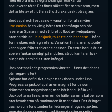
med en bra mix av egna lösningar och kända
spelleverantörer. Det finns säkert fler stora namn, men
det är lite av ett lotteri att utforska direkt på sajten.
Bordsspel och livecasino – variation för alla nivåer
Live casino
är en viktig hörnsten för många och här
levererar Spinara med ett brett utbud av livebjudares
standardtitlar –
blackjack
,
roulette
och
baccarat
– både
för newbies och highrollers. Variation finns, men utbudet
känns igen från etablerade casinon. En extra bonus är att
spelen funkar smidigt på mobilen, så du kan ta en live-
slinga när som helst utan krångel.
Jackpottspel och progressiva vinster – finns det chans
på megavinster?
Spinara har definitivt jackpottsektionen under lupp.
Progressiva jackpotspel är en magnet för de som
drömmer om megavinster, men här bör du hålla koll.
Jackpottarna finns, men om de håller samma kaliber som
storfavoriterna på marknaden är mer oklart. Det är inget
casino som för stunden tar ledningen i högvinstjakten,
men det finns potential – så länge du gillar att nöta