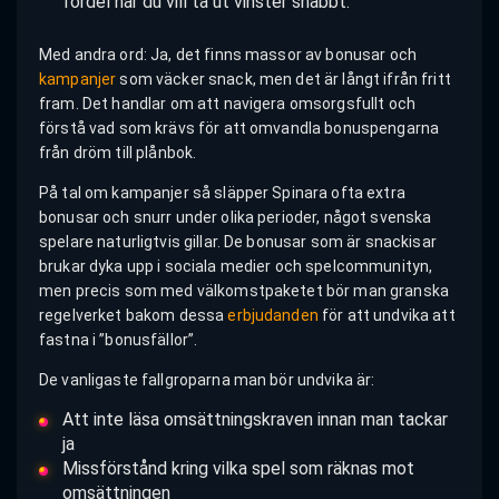
fördel när du vill ta ut vinster snabbt.
Med andra ord: Ja, det finns massor av bonusar och
kampanjer
som väcker snack, men det är långt ifrån fritt
fram. Det handlar om att navigera omsorgsfullt och
förstå vad som krävs för att omvandla bonuspengarna
från dröm till plånbok.
På tal om kampanjer så släpper Spinara ofta extra
bonusar och snurr under olika perioder, något svenska
spelare naturligtvis gillar. De bonusar som är snackisar
brukar dyka upp i sociala medier och spelcommunityn,
men precis som med välkomstpaketet bör man granska
regelverket bakom dessa
erbjudanden
för att undvika att
fastna i ”bonusfällor”.
De vanligaste fallgroparna man bör undvika är:
Att inte läsa omsättningskraven innan man tackar
ja
Missförstånd kring vilka spel som räknas mot
omsättningen