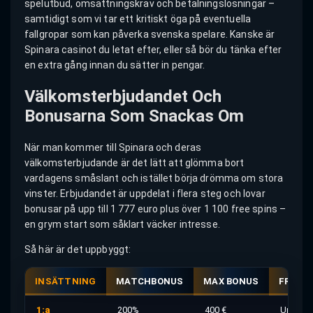
spelutbud, omsättningskrav och betalningslösningar –
samtidigt som vi tar ett kritiskt öga på eventuella
fallgropar som kan påverka svenska spelare. Kanske är
Spinara casinot du letat efter, eller så bör du tänka efter
en extra gång innan du sätter in pengar.
Välkomsterbjudandet Och
Bonusarna Som Snackas Om
När man kommer till Spinara och deras
välkomsterbjudande är det lätt att glömma bort
vardagens småslant och istället börja drömma om stora
vinster. Erbjudandet är uppdelat i flera steg och lovar
bonusar på upp till 1 777 euro plus över 1 100 free spins –
en grym start som såklart väcker intresse.
Så här är det uppbyggt:
INSÄTTNING
MATCHBONUS
MAX BONUS
FREE S
1:a
200%
400 €
Upp till