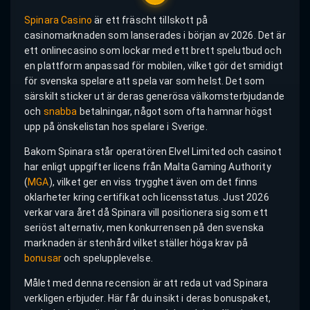
Spinara Casino
är ett fräscht tillskott på
casinomarknaden som lanserades i början av 2026. Det är
ett onlinecasino som lockar med ett brett spelutbud och
en plattform anpassad för mobilen, vilket gör det smidigt
för svenska spelare att spela var som helst. Det som
särskilt sticker ut är deras generösa välkomsterbjudande
och
snabba
betalningar, något som ofta hamnar högst
upp på önskelistan hos spelare i Sverige.
Bakom Spinara står operatören Elvel Limited och casinot
har enligt uppgifter licens från Malta Gaming Authority
(
MGA
), vilket ger en viss trygghet även om det finns
oklarheter kring certifikat och licensstatus. Just 2026
verkar vara året då Spinara vill positionera sig som ett
seriöst alternativ, men konkurrensen på den svenska
marknaden är stenhård vilket ställer höga krav på
bonusar
och spelupplevelse.
Målet med denna recension är att reda ut vad Spinara
verkligen erbjuder. Här får du insikt i deras bonuspaket,