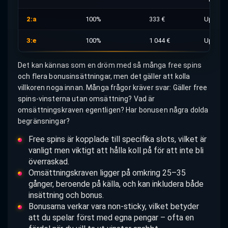
2:a
100%
333 €
Upp till
3:e
100%
1 044 €
Upp till
Det kan kännas som en dröm med så många free spins
och flera bonusinsättningar, men det gäller att kolla
villkoren noga innan. Många frågor kräver svar: Gäller free
spins-vinsterna utan omsättning? Vad är
omsättningskraven egentligen? Har bonusen några dolda
begränsningar?
Free spins är kopplade till specifika slots, vilket är
vanligt men viktigt att hålla koll på för att inte bli
överraskad.
Omsättningskraven ligger på omkring 25–35
gånger, beroende på källa, och kan inkludera både
insättning och bonus.
Bonusarna verkar vara non-sticky, vilket betyder
att du spelar först med egna pengar – ofta en