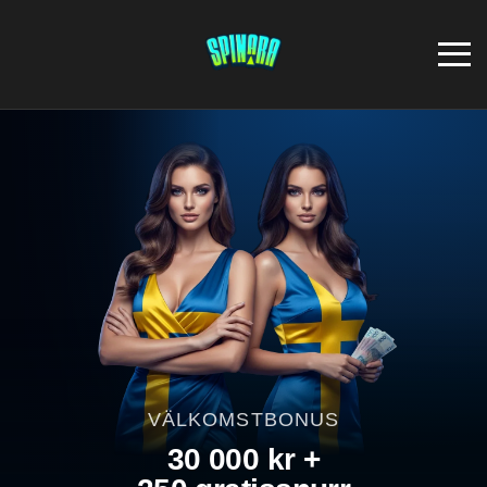
VÄLKOMSTBONUS
30 000 kr +