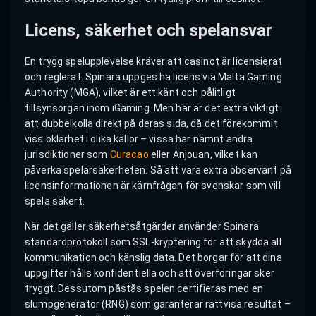
Licens, säkerhet och spelansvar
En trygg spelupplevelse kräver att casinot är licensierat
och reglerat. Spinara uppges ha licens via Malta Gaming
Authority (MGA), vilket är ett känt och pålitligt
tillsynsorgan inom iGaming. Men här är det extra viktigt
att dubbelkolla direkt på deras sida, då det förekommit
viss oklarhet i olika källor – vissa har nämnt andra
jurisdiktioner som
Curacao
eller Anjouan, vilket kan
påverka spelarsäkerheten. Så att vara extra observant på
licensinformationen är kärnfrågan för svenskar som vill
spela säkert.
När det gäller säkerhetsåtgärder använder Spinara
standardprotokoll som SSL-kryptering för att skydda all
kommunikation och känslig data. Det borgar för att dina
uppgifter hålls konfidentiella och att överföringar sker
tryggt. Dessutom påstås spelen certifieras med en
slumpgenerator (RNG) som garanterar rättvisa resultat –