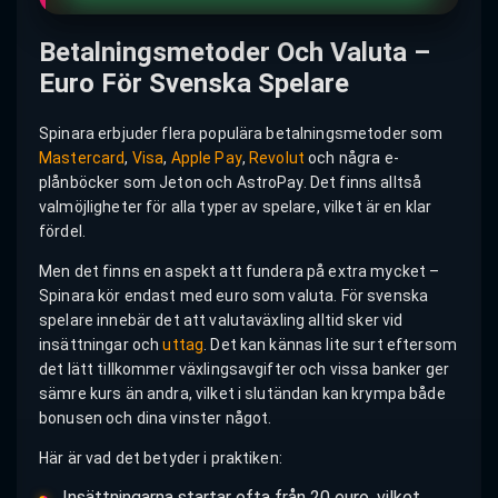
Betalningsmetoder Och Valuta –
Euro För Svenska Spelare
Spinara erbjuder flera populära betalningsmetoder som
Mastercard
,
Visa
,
Apple Pay
,
Revolut
och några e-
plånböcker som Jeton och AstroPay. Det finns alltså
valmöjligheter för alla typer av spelare, vilket är en klar
fördel.
Men det finns en aspekt att fundera på extra mycket –
Spinara kör endast med euro som valuta. För svenska
spelare innebär det att valutaväxling alltid sker vid
insättningar och
uttag
. Det kan kännas lite surt eftersom
det lätt tillkommer växlingsavgifter och vissa banker ger
sämre kurs än andra, vilket i slutändan kan krympa både
bonusen och dina vinster något.
Här är vad det betyder i praktiken:
Insättningarna startar ofta från 20 euro, vilket