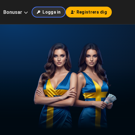
Bonusar
Logga in
Registrera dig