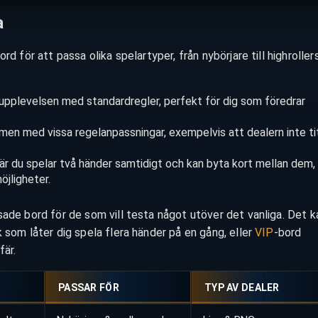
a
d för att passa olika spelartyper, från nybörjare till highrollers
kupplevelsen med standardregler, perfekt för dig som föredrar
men med vissa regelanpassningar, exempelvis att dealern inte ti
är du spelar två händer samtidigt och kan byta kort mellan dem,
öjligheter.
sade bord för de som vill testa något utöver det vanliga. Det k
 som låter dig spela flera händer på en gång, eller
VIP
-bord
fär.
PASSAR FÖR
TYP AV DEALER