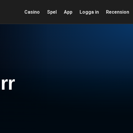
Casino
Spel
App
Logga in
Recension
rr