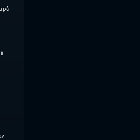
a på
ll
av