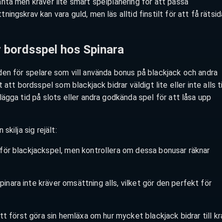
nta men kräver lite smart spelplanering för att passa
ngskrav kan vara guld, men läs alltid finstilt för att få rätsid
r bordsspel hos Spinara
en för spelare som vill använda bonus på blackjack och andra
att bordsspel som blackjack bidrar väldigt lite eller inte alls ti
ägga tid på slots eller andra godkända spel för att låsa upp
kilja sig rejält:
för blackjackspel, men kontrollera om dessa bonusar räknar
ara inte kräver omsättning alls, vilket gör den perfekt för
t först göra sin hemläxa om hur mycket blackjack bidrar till kr