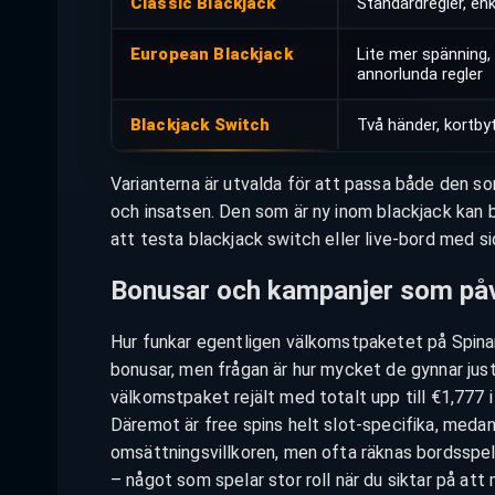
Classic Blackjack
Standardregler, enk
European Blackjack
Lite mer spänning,
annorlunda regler
Blackjack Switch
Två händer, kortby
Varianterna är utvalda för att passa både den so
och insatsen. Den som är ny inom blackjack kan 
att testa blackjack switch eller live-bord med 
Bonusar och kampanjer som påv
Hur funkar egentligen välkomstpaketet på Spinara
bonusar, men frågan är hur mycket de gynnar jus
välkomstpaket rejält med totalt upp till €1,777 i 
Däremot är free spins helt slot-specifika, meda
omsättningsvillkoren, men ofta räknas bordsspel s
– något som spelar stor roll när du siktar på at