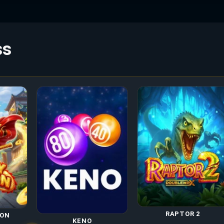
ss
RAPTOR 2
GON
KENO