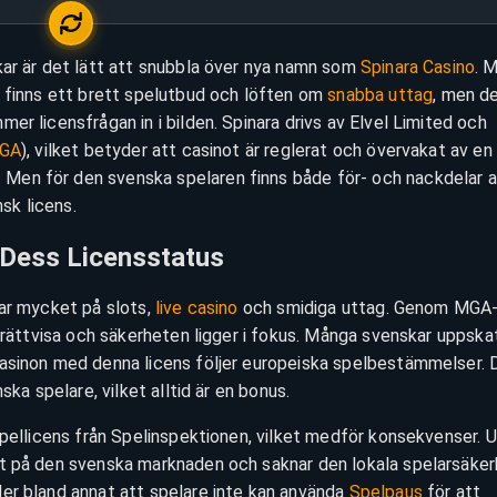
kar är det lätt att snubbla över nya namn som
Spinara Casino
. 
r finns ett brett spelutbud och löften om
snabba
uttag
, men d
r licensfrågan in i bilden. Spinara drivs av Elvel Limited och
GA
), vilket betyder att casinot är reglerat och övervakat av en
Men för den svenska spelaren finns både för- och nackdelar a
nsk licens.
 Dess Licensstatus
sar mycket på slots,
live casino
och smidiga uttag. Genom MGA
r rättvisa och säkerheten ligger i fokus. Många svenskar uppska
casinon med denna licens följer europeiska spelbestämmelser. 
ska spelare, vilket alltid är en bonus.
spellicens från Spelinspektionen, vilket medför konsekvenser. 
et på den svenska marknaden och saknar den lokala spelarsäke
er bland annat att spelare inte kan använda
Spelpaus
för att