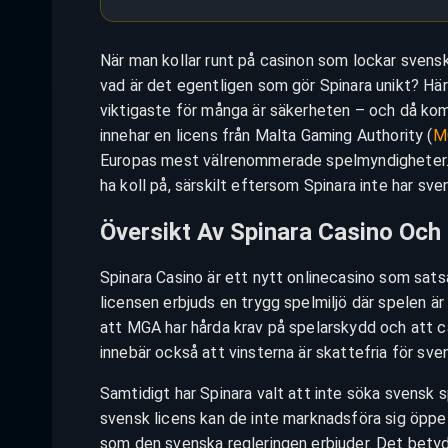
När man kollar runt på casinon som lockar svens
vad är det egentligen som gör Spinara unikt? Hä
viktigaste för många är säkerheten – och då komme
innehar en licens från Malta Gaming Authority (
M
Europas mest välrenommerade spelmyndigheter. 
ha koll på, särskilt eftersom Spinara inte har sve
Översikt Av Spinara Casino Och
Spinara Casino är ett nytt onlinecasino som sat
licensen erbjuds en trygg spelmiljö där spelen ä
att MGA har hårda krav på spelarskydd och att 
innebär också att vinsterna är skattefria för sven
Samtidigt har Spinara valt att inte söka svensk 
svensk licens kan de inte marknadsföra sig öpp
som den svenska regleringen erbjuder. Det betyd