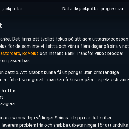
a jackpottar
Nätverksjackpottar, progressiva
t
åtanke. Det finns ett tydligt fokus på att göra uttagsprocessen
lus för de som inte vill sitta och vänta flera dagar på sina vinst
astercard
,
Revolut
och Instant Bank Transfer vilket breddar
som passar bäst.
n bättre. Att snabbt kunna få ut pengar utan omständliga
er en frihet som gör att man kan fokusera på att spela och vinna
och uttag
bt
navigera
n i samma liga så ligger Spinara i topp när det gäller
t leverera problemfria och snabba utbetalningar för att undvika