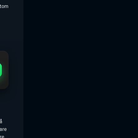
utom
på
jare
re