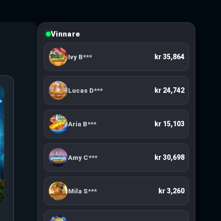
Vinnare
kr 20,897
Noa S***
kr 35,864
Ivy B***
kr 24,742
Lucas D***
kr 15,103
Aria B***
kr 30,698
Amy C***