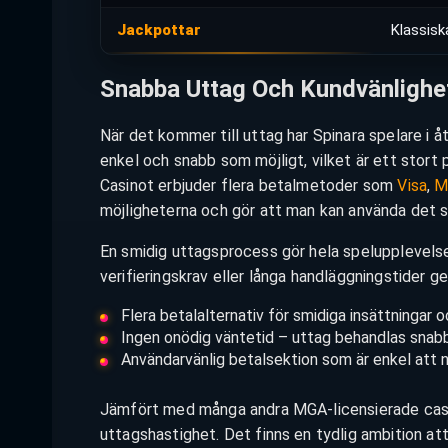
Jackpottar
Klassisk
Snabba Uttag Och Kundvänlighe
När det kommer till uttag har Spinara spelare i 
enkel och snabb som möjligt, vilket är ett stort p
Casinot erbjuder flera betalmetoder som
Visa
,
M
möjligheterna och gör att man kan använda det 
En smidig uttagsprocess gör hela spelupplevelse
verifieringskrav eller långa handläggningstider g
Flera betalalternativ för smidiga insättningar 
Ingen onödig väntetid – uttag behandlas snab
Användarvänlig betalsektion som är enkel att 
Jämfört med många andra MGA-licensierade casino
uttagshastighet. Det finns en tydlig ambition at