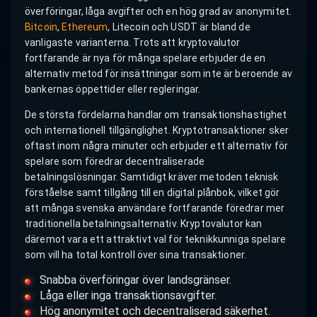
överföringar, låga avgifter och en hög grad av anonymitet.
Bitcoin
,
Ethereum
, Litecoin och USDT är bland de
vanligaste varianterna. Trots att kryptovalutor
fortfarande är nya för många spelare erbjuder de en
alternativ metod för insättningar som inte är beroende av
bankernas öppettider eller regleringar.
De största fördelarna handlar om transaktionshastighet
och internationell tillgänglighet. Kryptotransaktioner sker
oftast inom några minuter och erbjuder ett alternativ för
spelare som föredrar decentraliserade
betalningslösningar. Samtidigt kräver metoden teknisk
förståelse samt tillgång till en digital plånbok, vilket gör
att många svenska användare fortfarande föredrar mer
traditionella betalningsalternativ. Kryptovalutor kan
däremot vara ett attraktivt val för teknikkunniga spelare
som vill ha total kontroll över sina transaktioner.
Snabba överföringar över landsgränser.
Låga eller inga transaktionsavgifter.
Hög anonymitet och decentraliserad säkerhet.