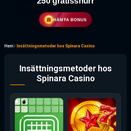
250 gratissnurr
HÄMTA BONUS
Hem
Insättningsmetoder hos Spinara Casino
Insättningsmetoder hos
Spinara Casino