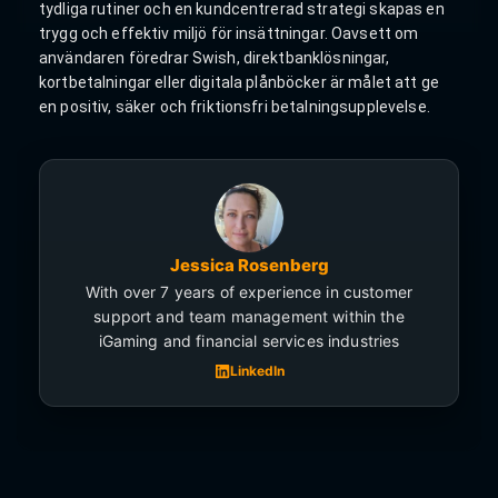
tydliga rutiner och en kundcentrerad strategi skapas en
trygg och effektiv miljö för insättningar. Oavsett om
användaren föredrar Swish, direktbanklösningar,
kortbetalningar eller digitala plånböcker är målet att ge
en positiv, säker och friktionsfri betalningsupplevelse.
Jessica Rosenberg
With over 7 years of experience in customer
support and team management within the
iGaming and financial services industries
LinkedIn