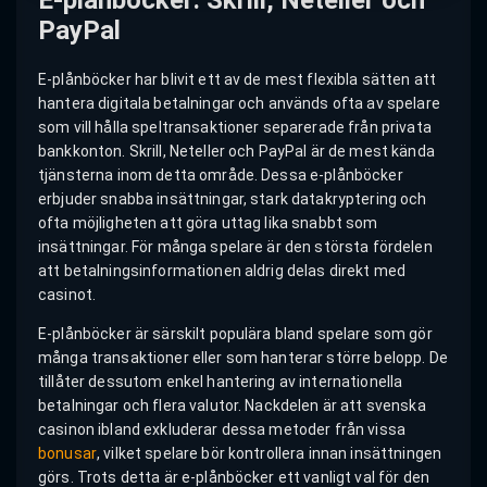
E-plånböcker: Skrill, Neteller och
PayPal
E-plånböcker har blivit ett av de mest flexibla sätten att
hantera digitala betalningar och används ofta av spelare
som vill hålla speltransaktioner separerade från privata
bankkonton. Skrill, Neteller och PayPal är de mest kända
tjänsterna inom detta område. Dessa e-plånböcker
erbjuder snabba insättningar, stark datakryptering och
ofta möjligheten att göra uttag lika snabbt som
insättningar. För många spelare är den största fördelen
att betalningsinformationen aldrig delas direkt med
casinot.
E-plånböcker är särskilt populära bland spelare som gör
många transaktioner eller som hanterar större belopp. De
tillåter dessutom enkel hantering av internationella
betalningar och flera valutor. Nackdelen är att svenska
casinon ibland exkluderar dessa metoder från vissa
bonusar
, vilket spelare bör kontrollera innan insättningen
görs. Trots detta är e-plånböcker ett vanligt val för den