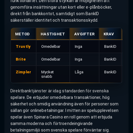
funktionalitet. Den stora styrkan är möjligheten att
genomföra insättningar utan kort eller e-plånböcker,
direkt från bankkontot, samtidigt som BankID
säkerställer identitet och transaktionsskydd.
METOD
HASTIGHET
AVGIFTER
KRAV
ST
Trustly
Omedelbar
Inga
BankID
Ja
Brite
Omedelbar
Inga
BankID
Ja
Zimpler
Mycket
Låga
BankID
Ja
snabb
Direktbanktjänster är idag standarden för svenska
spelare. De erbjuder omedelbara transaktioner, hög
säkerhet och smidig användning även för personer som
sällan gör onlinebetalningar. I mitten av spelupplevelsen
spelar även Spinara Casino en roll genom att erbjuda
samma moderna och förtroendeingivande
betalningsmiljö som svenska spelare förväntar sig.