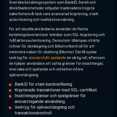
Svenska betalningssystem som BankID, Swish och
direktbanksmetoder erbjuder marknadens högsta
säkerhetsnivå tack vare avancerad kryptering, stark
autentisering och realtidsövervakning.
För att skydda användarna använder de flesta
betalningsleverantörer tekniker som SSL-kryptering och
tvåfaktorsautentisering. Dessutom tillämpas strikta
rutiner för datalagring och åtkomstkontroll för att
minimera risken för obehörig åtkomst. Därtill spelar
verktyg för
ansvarsfullt spelande
en viktig roll, eftersom
de hjälper användare att sätta gränser för insättningar,
övervaka sitt spelande och vid behov införa
självavstängning.
BankID för stark kundverifiering.
Krypterade transaktioner med SSL-certifikat.
Insättningsgränser och spelgränser för
ansvarstagande användning.
Verktyg för självavstängning och
transaktionskontroll.