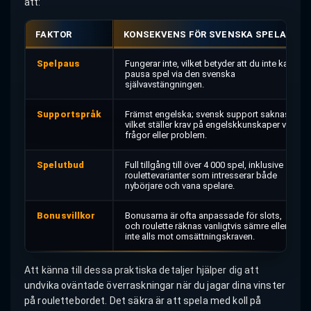
att:
FAKTOR
KONSEKVENS FÖR SVENSKA SPELARE
Spelpaus
Fungerar inte, vilket betyder att du inte kan
pausa spel via den svenska
självavstängningen.
Supportspråk
Främst engelska; svensk support saknas
vilket ställer krav på engelskkunskaper vid
frågor eller problem.
Spelutbud
Full tillgång till över 4 000 spel, inklusive
roulettevarianter som intresserar både
nybörjare och vana spelare.
Bonusvillkor
Bonusarna är ofta anpassade för slots,
och roulette räknas vanligtvis sämre eller
inte alls mot omsättningskraven.
Att känna till dessa praktiska detaljer hjälper dig att
undvika oväntade överraskningar när du jagar dina vinster
på roulettebordet. Det säkra är att spela med koll på