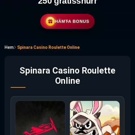
250 gratissnurr
HÄMTA BONUS
Hem
Spinara Casino Roulette Online
Spinara Casino Roulette
Online