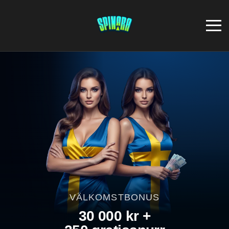
VÄLKOMSTBONUS
30 000 kr +