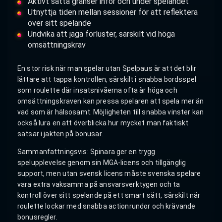
Aktivt sätta gränser inför och under spelandet
Utnyttja tiden mellan sessioner för att reflektera
över sitt spelande
Undvika att jaga förluster, särskilt vid höga
omsättningskrav
En stor risk när man spelar utan Spelpaus är att det blir
lättare att tappa kontrollen, särskilt i snabba bordsspel
som roulette där insatsnivåerna ofta är höga och
omsättningskraven kan pressa spelaren att spela mer än
vad som är hälsosamt. Möjligheten till snabba vinster kan
också lura en att överblicka hur mycket man faktiskt
satsar i jakten på bonusar.
Sammanfattningsvis: Spinara ger en trygg
spelupplevelse genom sin MGA-licens och tillgänglig
support, men utan svensk licens måste svenska spelare
vara extra vaksamma på ansvarsverktygen och ta
kontroll över sitt spelande på ett smart sätt, särskilt när
roulette lockar med snabba actionrundor och krävande
bonusregler.