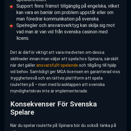
Support finns främst tillgänglig på engelska, vilket
kan vara en barriär om problem uppstår eller om
man föredrar kommunikation på svenska.
Spelregler och ansvarsverktyg kan skilja sig mot
vad man är van vid från svenska casinon med
licens.
Det är därför viktigt att vara medveten om dessa
skillnader innan man väljer att spela hos Spinara, särskilt
när det gäller
ansvarsfullt spelande
och tillgång till hjälp
vid behov. Samtidigt ger MGA-licensen en garanterad viss
trygghetsnivå och en rättvis plattform att spela
rouletten på – men med brasklappen att svenska
myndighetskrav inte är implementerade.
Konsekvenser För Svenska
Spelare
När du spelar roulette på Spinara bör du också tänka på