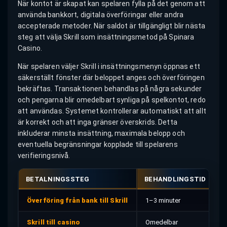
När kontot är skapat kan spelaren fylla på det genom att
använda bankkort, digitala överföringar eller andra
accepterade metoder. När saldot är tillgängligt blir nästa
steg att välja Skrill som insättningsmetod på Spinara
Casino.
När spelaren väljer Skrill i insättningsmenyn öppnas ett
säkerställt fönster där beloppet anges och överföringen
bekräftas. Transaktionen behandlas på några sekunder
och pengarna blir omedelbart synliga på spelkontot, redo
att användas. Systemet kontrollerar automatiskt att allt
är korrekt och att inga gränser överskrids. Detta
inkluderar minsta insättning, maximala belopp och
eventuella begränsningar kopplade till spelarens
verifieringsnivå.
BETALNINGSSTEG
BEHANDLINGSTID
A
Överföring från bank till Skrill
1–3 minuter
0
Skrill till casino
Omedelbar
0