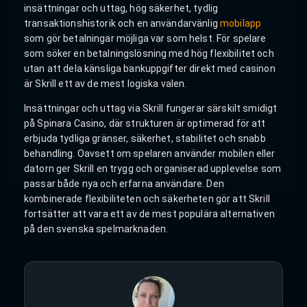
insättningar och uttag, hög säkerhet, tydlig
transaktionshistorik och en användarvänlig
mobilapp
som gör betalningar möjliga var som helst. För spelare
som söker en betalningslösning med hög flexibilitet och
utan att dela känsliga bankuppgifter direkt med casinon
är Skrill ett av de mest logiska valen.
Insättningar och uttag via Skrill fungerar särskilt smidigt
på Spinara Casino, där strukturen är optimerad för att
erbjuda tydliga gränser, säkerhet, stabilitet och snabb
behandling. Oavsett om spelaren använder mobilen eller
datorn ger Skrill en trygg och organiserad upplevelse som
passar både nya och erfarna användare. Den
kombinerade flexibiliteten och säkerheten gör att Skrill
fortsätter att vara ett av de mest populära alternativen
på den svenska spelmarknaden.