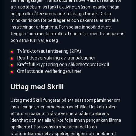
verifieringslager. Transaktionerna övervakas i realtid för
att upptäcka misstänkt aktivitet, såsom ovanligt höga
belopp eller återkommande felaktiga försök. Detta
minskar risken för bedrägerier och säkerställer att alla
insättningar är legitima. För spelare innebär det ett
tryggare och mer kontrollerat spelmiljö, med transparens
och struktur i varje steg.
Tvåfaktorsautentisering (2FA)
Realtidsövervakning av transaktioner
Kraftfull kryptering och säkerhetsprotokoll
Omfattande verifieringsrutiner
Uttag med Skrill
Uttag med Skrill fungerar på ett sätt som påminner om
insättningar, men processen innehåller fler kontroller
eftersom casinot måste verifiera både spelarens
identitet och att alla villkor följs innan pengar kan lämna
spelkontot. För svenska spelare är detta en
standardiserad del av spelregleringen och innebär att