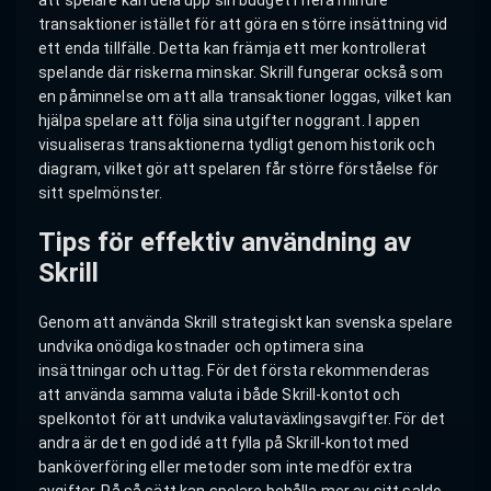
att spelare kan dela upp sin budget i flera mindre
transaktioner istället för att göra en större insättning vid
ett enda tillfälle. Detta kan främja ett mer kontrollerat
spelande där riskerna minskar. Skrill fungerar också som
en påminnelse om att alla transaktioner loggas, vilket kan
hjälpa spelare att följa sina utgifter noggrant. I appen
visualiseras transaktionerna tydligt genom historik och
diagram, vilket gör att spelaren får större förståelse för
sitt spelmönster.
Tips för effektiv användning av
Skrill
Genom att använda Skrill strategiskt kan svenska spelare
undvika onödiga kostnader och optimera sina
insättningar och uttag. För det första rekommenderas
att använda samma valuta i både Skrill-kontot och
spelkontot för att undvika valutaväxlingsavgifter. För det
andra är det en god idé att fylla på Skrill-kontot med
banköverföring eller metoder som inte medför extra