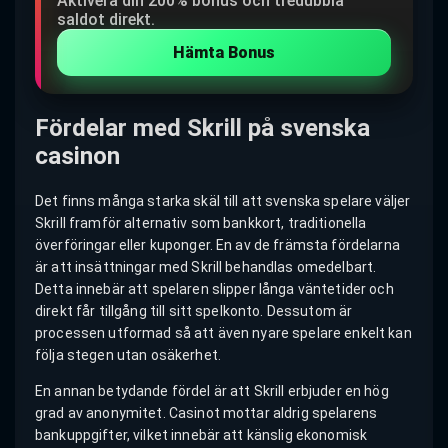
Aktivera din 200% bonus och tredubbla
saldot direkt.
Hämta Bonus
Fördelar med Skrill på svenska
casinon
Det finns många starka skäl till att svenska spelare väljer
Skrill framför alternativ som bankkort, traditionella
överföringar eller kuponger. En av de främsta fördelarna
är att insättningar med Skrill behandlas omedelbart.
Detta innebär att spelaren slipper långa väntetider och
direkt får tillgång till sitt spelkonto. Dessutom är
processen utformad så att även nyare spelare enkelt kan
följa stegen utan osäkerhet.
En annan betydande fördel är att Skrill erbjuder en hög
grad av anonymitet. Casinot mottar aldrig spelarens
bankuppgifter, vilket innebär att känslig ekonomisk