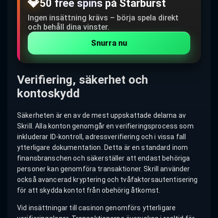
💎
50 free spins på Starburst
Ingen insättning krävs – börja spela direkt
och behåll dina vinster.
Snurra nu
Verifiering, säkerhet och
kontoskydd
Säkerheten är en av de mest uppskattade delarna av
Skrill. Alla konton genomgår en verifieringsprocess som
inkluderar ID-kontroll, adressverifiering och i vissa fall
ytterligare dokumentation. Detta är en standard inom
finansbranschen och säkerställer att endast behöriga
personer kan genomföra transaktioner. Skrill använder
också avancerad kryptering och tvåfaktorsautentisering
för att skydda kontot från obehörig åtkomst.
Vid insättningar till casinon genomförs ytterligare