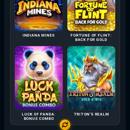
FORTUNE OF FLINT:
INDIANA MINES
BACK FOR GOLD
LUCK OF PANDA:
TRITON'S REALM
BONUS COMBO