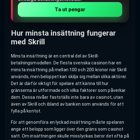
Ta ut pengar
Hur minsta insättning fungerar
med Skrill
Minsta insättning är en central del av Skrill-
betalningsmodellen. De flesta svenska casinon har en
minsta insättning på mellan 100 och 200 kronor när Skrill
används, men beloppet kan skilja sig mellan olika aktörer.
Det är därför viktigt för spelare att känna till hur
gränserna är utformade och vilka faktorer som påverkar
dem. Dessa nivåer fastställs inte bara av casinot, utan
även av Skrill och ibland av banken som används för att
fylla på kontot.
För att genomföra en lyckad insättning måste spelaren
ange ett belopp som ligger över den gräns som casinot
satt. Om insättningen skulle misslyckas beror det ofta på