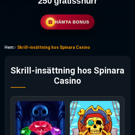
250 gratissnurr
HÄMTA BONUS
Hem
Skrill-insättning hos Spinara Casino
Skrill-insättning hos Spinara
Casino