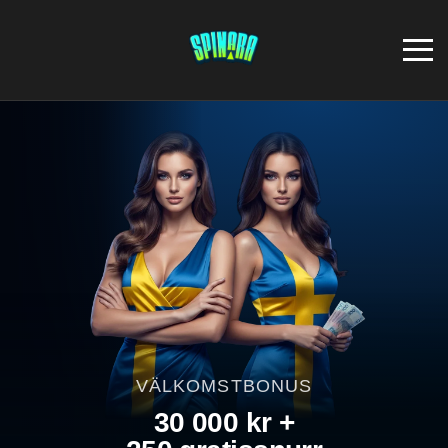
VÄLKOMSTBONUS
30 000 kr +