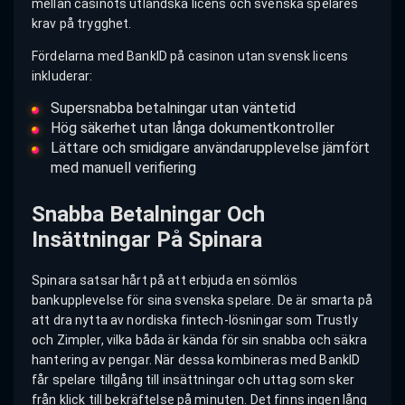
mellan casinots utländska licens och svenska spelares
krav på trygghet.
Fördelarna med BankID på casinon utan svensk licens
inkluderar:
Supersnabba betalningar utan väntetid
Hög säkerhet utan långa dokumentkontroller
Lättare och smidigare användarupplevelse jämfört
med manuell verifiering
Snabba Betalningar Och
Insättningar På Spinara
Spinara satsar hårt på att erbjuda en sömlös
bankupplevelse för sina svenska spelare. De är smarta på
att dra nytta av nordiska fintech-lösningar som Trustly
och Zimpler, vilka båda är kända för sin snabba och säkra
hantering av pengar. När dessa kombineras med BankID
får spelare tillgång till insättningar och uttag som sker
från klick till bekräftelse på minuten. Det finns ingen lång