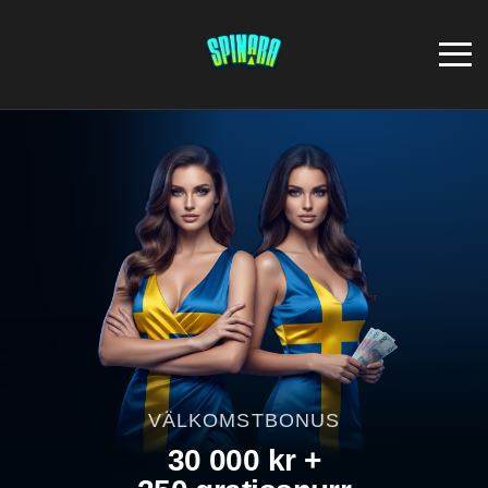
VÄLKOMSTBONUS
30 000 kr +