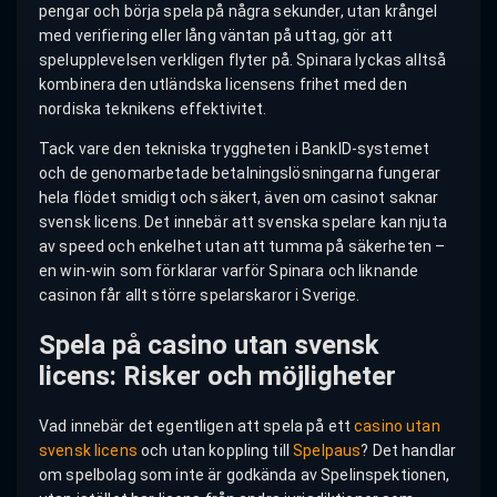
pengar och börja spela på några sekunder, utan krångel
med verifiering eller lång väntan på uttag, gör att
spelupplevelsen verkligen flyter på. Spinara lyckas alltså
kombinera den utländska licensens frihet med den
nordiska teknikens effektivitet.
Tack vare den tekniska tryggheten i BankID-systemet
och de genomarbetade betalningslösningarna fungerar
hela flödet smidigt och säkert, även om casinot saknar
svensk licens. Det innebär att svenska spelare kan njuta
av speed och enkelhet utan att tumma på säkerheten –
en win-win som förklarar varför Spinara och liknande
casinon får allt större spelarskaror i Sverige.
Spela på casino utan svensk
licens: Risker och möjligheter
Vad innebär det egentligen att spela på ett
casino utan
svensk licens
och utan koppling till
Spelpaus
? Det handlar
om spelbolag som inte är godkända av Spelinspektionen,