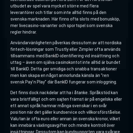
utbudet av spel vara mycket större med flera
leverantörer och titlar som inte alltid finns på den
svenska marknaden. Här finns ofta slots med bonusköp,
mer livecasino-varianter och sportspel som svenska
regler hindrar.
Användarvänligheten påverkas dessutom av att nordiska
fintech-lösningar som Trustly eller Zimpler ofta används
tillsammans med BankID-identifiering vid insättning och
uttag – även om själva casinokontot inte alltid är bundet
till BankID. Detta ger smidiga och snabba transaktioner
men kan skapa en något annorlunda känsla än “ren
svensk Pay’n Play” där BankID fungerar som inloggning.
Det finns dock nackdelar att ha i åtanke. Språkstöd kan
vara bristfälligt och om sajten främst är på engelska eller
ett annat språk hamnar många svenskar i en svår
position när det gäller kundservice och villkorsförståelse.
Valutan är ofta euro eller annan än svenska kronor, vilket
kan innebära växlingsavgifter och mindre kontroll över
insättningar. Dessutom kan kundsupporten vara svårare