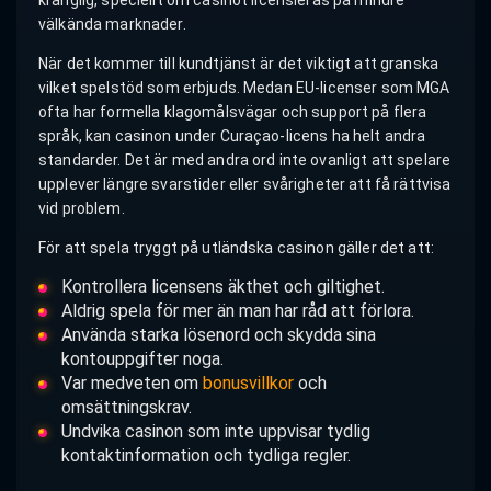
välkända marknader.
När det kommer till kundtjänst är det viktigt att granska
vilket spelstöd som erbjuds. Medan EU-licenser som MGA
ofta har formella klagomålsvägar och support på flera
språk, kan casinon under Curaçao-licens ha helt andra
standarder. Det är med andra ord inte ovanligt att spelare
upplever längre svarstider eller svårigheter att få rättvisa
vid problem.
För att spela tryggt på utländska casinon gäller det att:
Kontrollera licensens äkthet och giltighet.
Aldrig spela för mer än man har råd att förlora.
Använda starka lösenord och skydda sina
kontouppgifter noga.
Var medveten om
bonusvillkor
och
omsättningskrav.
Undvika casinon som inte uppvisar tydlig
kontaktinformation och tydliga regler.