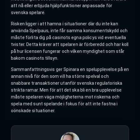
att nå eller erbjuda hjälpfunktioner anpassade för
svenska spelare.
Risken ligger i att hamna i situationer där du inte kan
använda Spelpaus, inte får samma konsumentskydd och
måste förlita dig på casinots egna policys vid eventuella
tvister. Detta kräver att spelaren är förberedd och har koll
på hur licensen fungerar och vilken myndighet som står
bakom casinots tillsyn.
Sammanfattningsvis ger Spinara en spelupplevelse på en
annan nivå för den som vill ha större spelval och
snabbare transaktioner utanför svenska regulatoriska
strikta ramar. Men för att det ska bli en bra upplevelse
måste spelaren väga möjligheterna mot riskerna och
spela med sunt spelande i fokus för att inte fastna i
oönskade situationer.