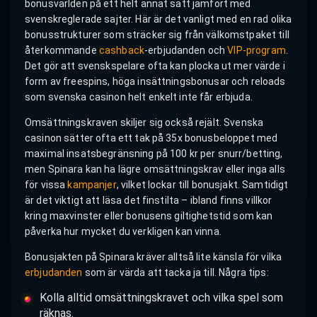
bonusvärlden på ett helt annat sätt jämfört med
svenskreglerade sajter. Här är det vanligt med en rad olika
bonusstrukturer som sträcker sig från välkomstpaket till
återkommande
cashback
-erbjudanden och
VIP-program
.
Det gör att svenskspelare ofta kan plocka ut mer värde i
form av freespins, höga insättningsbonusar och reloads
som svenska casinon helt enkelt inte får erbjuda.
Omsättningskraven skiljer sig också rejält. Svenska
casinon sätter ofta ett tak på 35x bonusbeloppet med
maximal insatsbegränsning på 100 kr per snurr/betting,
men Spinara kan ha lägre omsättningskrav eller inga alls
för vissa
kampanjer
, vilket lockar till bonusjakt. Samtidigt
är det viktigt att läsa det finstilta – ibland finns villkor
kring maxvinster eller bonusens giltighetstid som kan
påverka hur mycket du verkligen kan vinna.
Bonusjakten på Spinara kräver alltså lite känsla för vilka
erbjudanden
som är värda att tacka ja till. Några tips:
Kolla alltid omsättningskravet och vilka spel som
räknas.