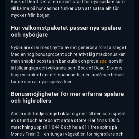
Book of Dead. Det är en smart start för nya spelare som
vill känna på hur casinot funkar utan att satsa allt för
mycket från början.
Hur välkomstpaketet passar nya spelare
och nybörjare
Nybörjare drar mest nytta av det generösa första steget.
Med en hög bonusprocent och relativt låg maxbonus kan
man snabbt boosta sin bankrulle och prova
spel
som är
lättillgängliga och välkända, som Book of Dead. Slotens
höga volatilitet gör det spännande men ändå hanterbart
för de som är nya i spelvärlden.
Bonusmöjligheter för mer erfarna spelare
och highrollers
Andra och tredje steget riktar sig mer till den som spelat
en stund och är redo att satsa större. Här finns 100 %
matchning upp till 1 044 € och hela 611 free spins på
Money Train 3 – en tunga i vågskålen för highrollers och