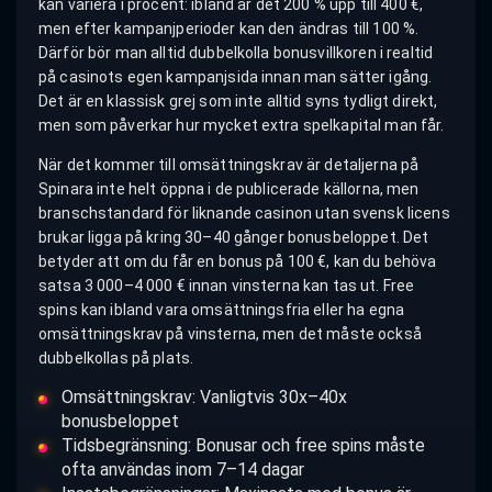
kan variera i procent: ibland är det 200 % upp till 400 €,
men efter kampanjperioder kan den ändras till 100 %.
Därför bör man alltid dubbelkolla bonusvillkoren i realtid
på casinots egen kampanjsida innan man sätter igång.
Det är en klassisk grej som inte alltid syns tydligt direkt,
men som påverkar hur mycket extra spelkapital man får.
När det kommer till omsättningskrav är detaljerna på
Spinara inte helt öppna i de publicerade källorna, men
branschstandard för liknande casinon utan svensk licens
brukar ligga på kring 30–40 gånger bonusbeloppet. Det
betyder att om du får en bonus på 100 €, kan du behöva
satsa 3 000–4 000 € innan vinsterna kan tas ut. Free
spins kan ibland vara omsättningsfria eller ha egna
omsättningskrav på vinsterna, men det måste också
dubbelkollas på plats.
Omsättningskrav: Vanligtvis 30x–40x
bonusbeloppet
Tidsbegränsning: Bonusar och free spins måste
ofta användas inom 7–14 dagar