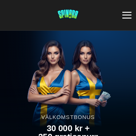
VÄLKOMSTBONUS
30 000 kr +