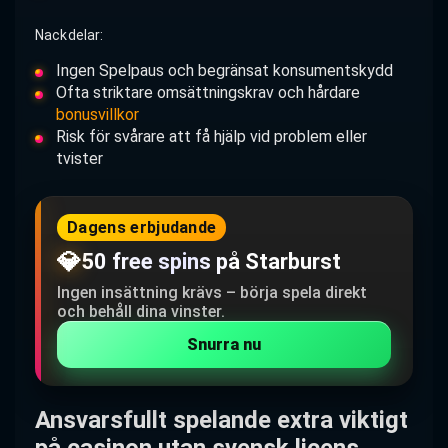
Nackdelar:
Ingen Spelpaus och begränsat konsumentskydd
Ofta striktare omsättningskrav och hårdare
bonusvillkor
Risk för svårare att få hjälp vid problem eller
tvister
Dagens erbjudande
💎
50 free spins på Starburst
Ingen insättning krävs – börja spela direkt
och behåll dina vinster.
Snurra nu
Ansvarsfullt spelande extra viktigt
på casinon utan svensk licens