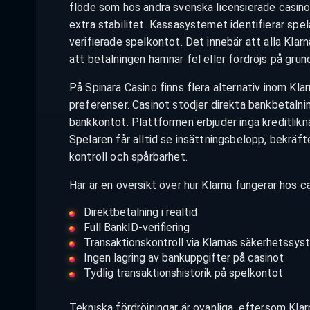
flöde som hos andra svenska licensierade casino
extra stabilitet. Kassasystemet identifierar spe
verifierade spelkontot. Det innebär att alla Klar
att betalningen hamnar fel eller fördröjs på grun
På Spinara Casino finns flera alternativ inom Kl
preferenser. Casinot stödjer direkta bankbetalning
bankkontot. Plattformen erbjuder inga kreditlikn
Spelaren får alltid se insättningsbelopp, bekräft
kontroll och spårbarhet.
Här är en översikt över hur Klarna fungerar hos c
Direktbetalning i realtid
Full BankID-verifiering
Transaktionskontroll via Klarnas säkerhetssys
Ingen lagring av bankuppgifter på casinot
Tydlig transaktionshistorik på spelkontot
Tekniska fördröjningar är ovanliga, eftersom Kla