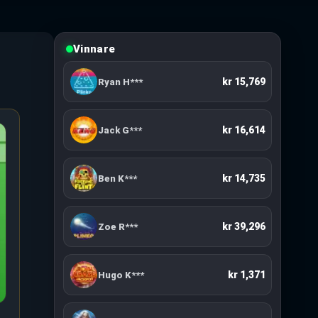
Vinnare
kr 21,276
Noa K***
kr 15,769
Ryan H***
kr 16,614
Jack G***
kr 14,735
Ben K***
kr 39,296
Zoe R***