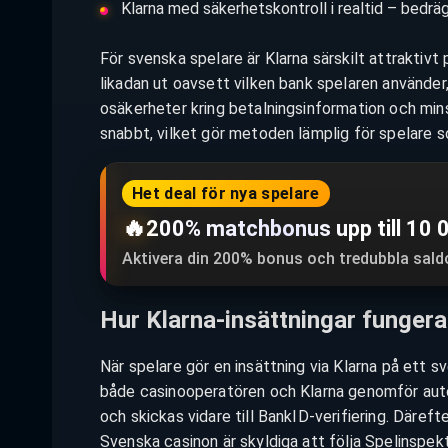
Klarna med säkerhetskontroll i realtid – bedrä
För svenska spelare är Klarna särskilt attraktivt
likadan ut oavsett vilken bank spelaren använder,
osäkerheter kring betalningsinformation och mins
snabbt, vilket gör metoden lämplig för spelare so
Het deal för nya spelare
🔥
200% matchbonus upp till 10 
Aktivera din 200% bonus och tredubbla saldo
Hur Klarna-insättningar funger
När spelare gör en insättning via Klarna på ett s
både casinooperatören och Klarna genomför autom
och skickas vidare till BankID-verifiering. Däref
Svenska casinon är skyldiga att följa Spelinspek