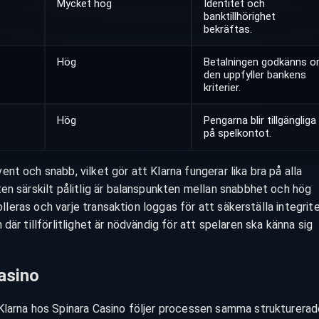
Mycket hög
Identitet och
banktillhörighet
bekräftas.
Hög
Betalningen godkänns 
den uppfyller bankens
kriterier.
Hög
Pengarna blir tillgängliga
på spelkontot.
t och snabb, vilket gör att Klarna fungerar lika bra på alla
en särskilt pålitlig är balanspunkten mellan snabbhet och hög
olleras och varje transaktion loggas för att säkerställa integrit
där tillförlitlighet är nödvändig för att spelaren ska känna sig
asino
Klarna hos Spinara Casino följer processen samma strukturera