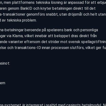
n, men plattformens tekniska lösning är anpassad för att erbj
laren genom BankID och knyter betalningen direkt till det
na-transaktioner genomförs snabbt, utan dröjsmål och helt utan 
d av tekniska problem.
arna-betalningar beroende på spelarens bank och personliga
ar via Klarna, vilket innebär att beloppet dras direkt från
ande varianter eftersom det strider mot svensk spellagstiftnin
else och transaktions-ID innan processen slutförs, vilket ger fu
asinot:
tem
rna-systemet är integrerat i realtid med casinots betalmodul. N