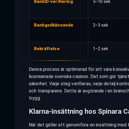
BankID-verifiering
5–10 sek
Bankgodkännande
2–3 sek
Bekräftelse
1–2 sek
Denna process är optimerad för att vara konsekven
licensierade svenska casinon. Det som gör tjänst
säkerhet. Varje steg verifieras, varje detalj kontr
och transparens. Detta är avgörande i en bransch 
trygg.
Klarna-insättning hos Spinara C
När det gäller att genomföra en insättning med 